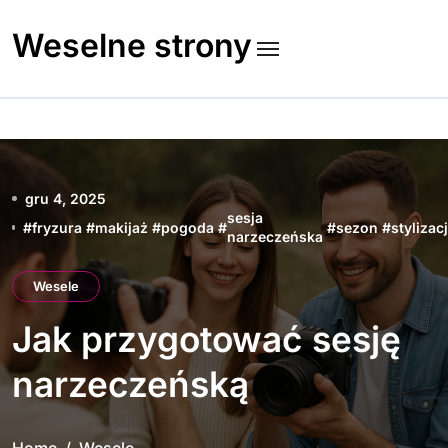
Skip
to
Weselne strony
content
gru 4, 2025
sesja
#
fryzura
#
makijaż
#
pogoda
#
#
sezon
#
stylizac
narzeczeńska
Wesele
Jak przygotować sesję
narzeczeńską