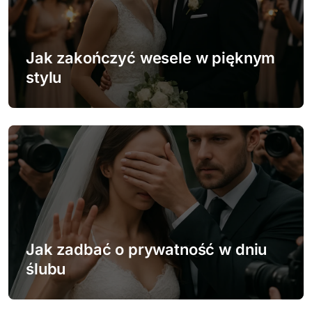
j
a
w
Jak zakończyć wesele w pięknym
stylu
p
i
s
u
Jak zadbać o prywatność w dniu
ślubu