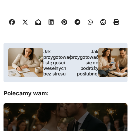
N
Jak
Jak
przygotować
przygotować
a
listę gości
się do
weselnych
podróży
w
bez stresu
poślubnej
i
Polecamy wam:
g
a
c