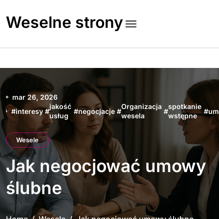
Skip
to
Weselne strony
content
mar 26, 2026
jakość
Organizacja
spotkanie
#
interesy
#
#
negocjacje
#
#
#
um
usług
wesela
wstępne
Wesele
Jak negocjować umowy
ślubne