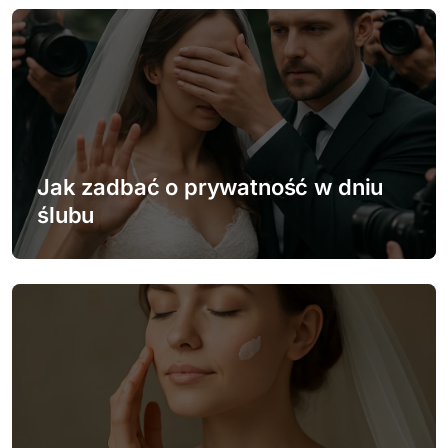
a
c
j
a
w
Jak zadbać o prywatność w dniu
p
ślubu
i
s
u