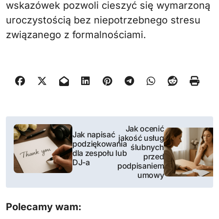
wskazówek pozwoli cieszyć się wymarzoną
uroczystością bez niepotrzebnego stresu
związanego z formalnościami.
N
Jak ocenić
Jak napisać
jakość usług
a
podziękowania
ślubnych
dla zespołu lub
przed
w
DJ-a
podpisaniem
umowy
i
g
Polecamy wam: