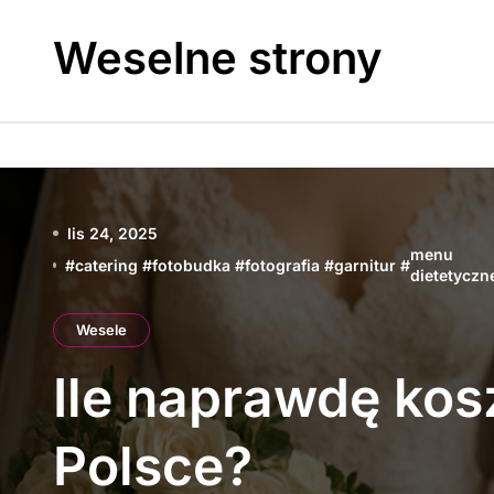
Skip
to
Weselne strony
content
lis 24, 2025
menu
#
catering
#
fotobudka
#
fotografia
#
garnitur
#
dietetyczn
Wesele
Ile naprawdę kos
Polsce?