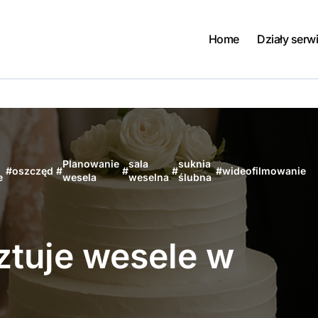
Home
Działy serw
Planowanie
sala
suknia
#
oszczęd
#
#
#
#
wideofilmowanie
e
wesela
weselna
ślubna
ztuje wesele w