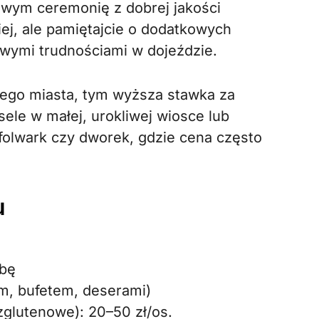
wym ceremonię z dobrej jakości
ej, ale pamiętajcie o dodatkowych
wymi trudnościami w dojeździe.
użego miasta, tym wyższa stawka za
le w małej, urokliwej wiosce lub
olwark czy dworek, gdzie cena często
u
obę
em, bufetem, deserami)
glutenowe): 20–50 zł/os.