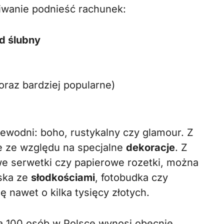
kiwanie podnieść rachunek:
d ślubny
oraz bardziej popularne)
ewodni: boho, rustykalny czy glamour. Z
e ze względu na specjalne
dekoracje
. Z
owe serwetki czy papierowe rozetki, można
iska ze
słodkościami
, fotobudka czy
ę nawet o kilka tysięcy złotych.
na 100 osób w Polsce wynosi obecnie