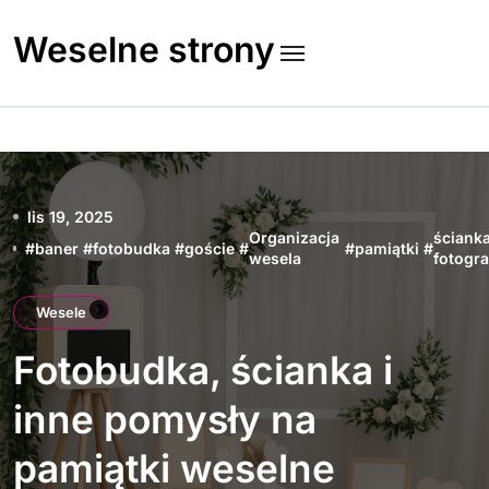
Skip
to
Weselne strony
content
lis 19, 2025
Organizacja
ściank
#
baner
#
fotobudka
#
goście
#
#
pamiątki
#
wesela
fotogra
Wesele
Fotobudka, ścianka i
inne pomysły na
pamiątki weselne