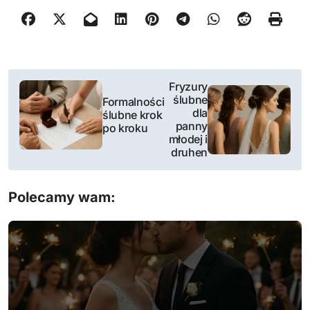
N
Fryzury
ślubne
Formalności
a
dla
ślubne krok
panny
po kroku
w
młodej i
druhen
i
g
Polecamy wam:
a
c
j
a