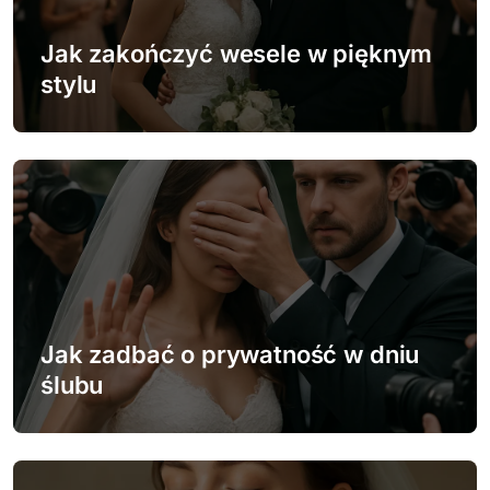
w
Jak zakończyć wesele w pięknym
p
stylu
i
s
u
Jak zadbać o prywatność w dniu
ślubu