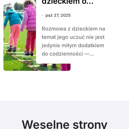
dzieckiem o
emocjach jako
paź 27, 2025
most między
Rozmowa z dzieckiem na
światem uczuć a
temat jego uczuć nie jest
świadomością
jedynie miłym dodatkiem
do codzienności —...
Weselne strony